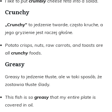
I like to put
crumbly
cheese feta into a salad.
Crunchy
„Crunchy”
to jedzenie twarde, często kruche, a
jego gryzienie jest raczej głośne.
Potato crisps, nuts, raw carrots, and toasts are
all
crunchy
foods.
Greasy
Greasy to jedzenie tłuste, ale w taki sposób, że
zostawia tłuste ślady.
This fish is so
greasy
that my entire plate is
covered in oil.