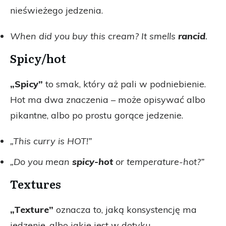
nieświeżego jedzenia.
When did you buy this cream? It smells
rancid
.
Spicy/hot
„Spicy”
to smak, który aż pali w podniebienie.
Hot ma dwa znaczenia – może opisywać albo
pikantne, albo po prostu gorące jedzenie.
„This curry is HOT!”
„Do you mean
spicy-hot
or temperature-hot?”
Textures
„Texture”
oznacza to, jaką konsystencję ma
jedzenie, albo jakie jest w dotyku.