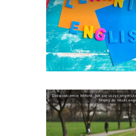
Doświadczenia lektora
,
Jak się uczyć angielsk
Strony do nauki angi