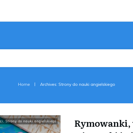
|
Home
Archives: Strony do nauki angielskiego
Rymowanki, 
ci
,
Strony do nauki angielskiego