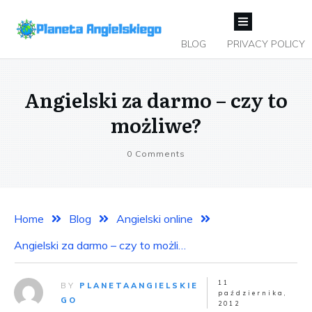
BLOG
PRIVACY POLICY
Angielski za darmo – czy to
możliwe?
0
Comments
Home
Blog
Angielski online
Angielski za darmo – czy to możliwe?
11
BY
PLANETAANGIELSKIE
października,
GO
2012