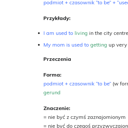
podmiot + czasownik “to be” + “use
Przykłady:
I am used to
living
in the city centre
My mom is used to
getting
up very 
Przeczenia
Forma:
podmiot + czasownik “to be”
(w for
gerund
Znaczenie:
= nie być z czymś zaznajomionym
= nie być do czegoś przyzwyczajo