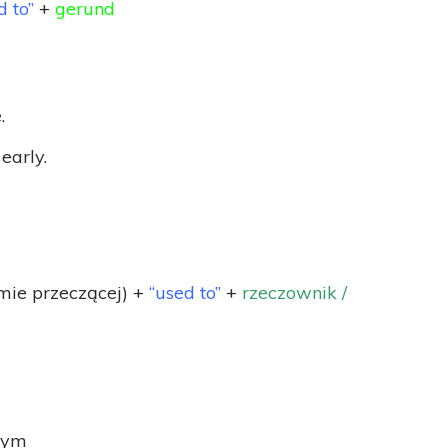
d to”
+
gerund
.
early.
mie przeczącej) +
“used to”
+
rzeczownik /
nym