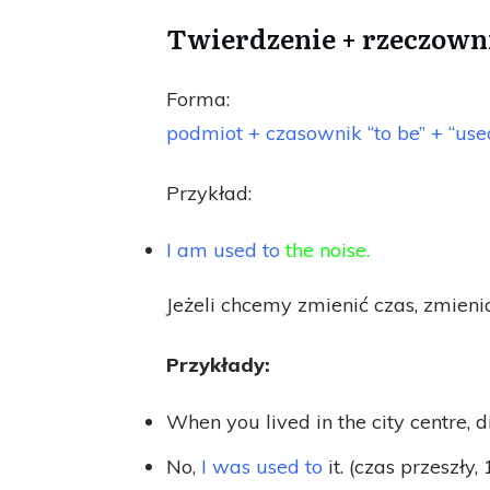
Twierdzenie + rzeczown
Forma:
podmiot + czasownik “to be” + “used
Przykład:
I am used to
the noise.
Jeżeli chcemy zmienić czas, zmieni
Przykłady:
When you lived in the city centre, di
No,
I was used to
it. (czas przeszły, 1