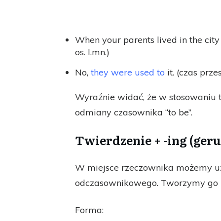
When your parents lived in the city
os. l.mn.)
No,
they were used to
it. (czas przes
Wyraźnie widać, że w stosowaniu te
odmiany czasownika “to be”.
Twierdzenie + -ing (ger
W miejsce rzeczownika możemy uży
odczasownikowego. Tworzymy go p
Forma: