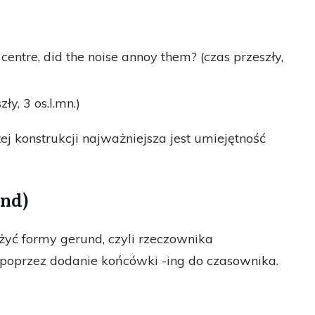
 centre, did the noise annoy them? (czas przeszły,
zły, 3 os.l.mn.)
j konstrukcji najważniejsza jest umiejętność
und)
ć formy gerund, czyli rzeczownika
oprzez dodanie końcówki -ing do czasownika.