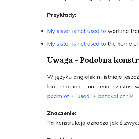
Przykłady:
My sister is not used to
working fr
My sister is not used to
the home off
Uwaga – Podobna konst
W języku angielskim istnieje jesz
która ma inne znaczenie i zastosow
podmiot + “used”
+
bezokolicznik
Znaczenie:
Ta konstrukcja oznacza jakiś zwycz