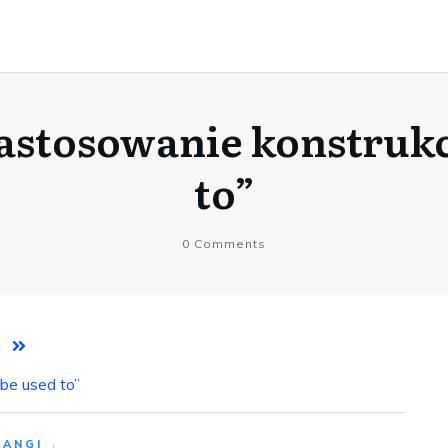
zastosowanie konstrukcj
to”
0
Comments
a
 be used to”
AANGI