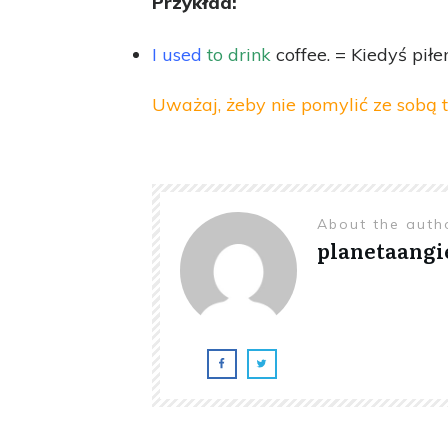
Przykład:
I used
to drink
coffee. = Kiedyś piłe
Uważaj, żeby nie pomylić ze sobą t
About the aut
planetaangi