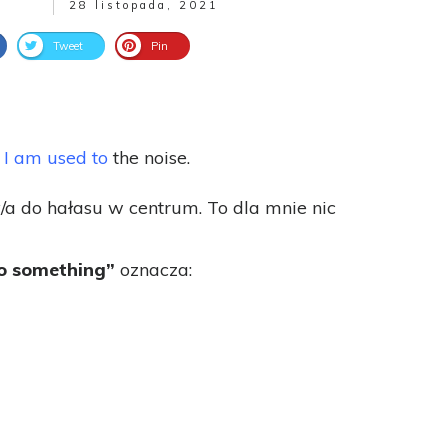
28 listopada, 2021
Tweet
Pin
.
I am used to
the noise.
a do hałasu w centrum. To dla mnie nic
to something”
oznacza: