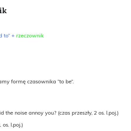
ik
 to” +
rzeczownik
amy formę czasownika “to be”.
d the noise annoy you? (czas przeszły, 2 os. l.poj.)
 os. l.poj.)