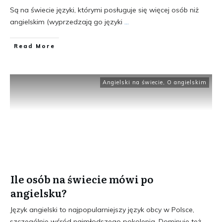
Są na świecie języki, którymi posługuje się więcej osób niż
angielskim (wyprzedzają go języki
...
​Read More
Angielski na świecie
,
O angielskim
Ile osób na świecie mówi po
angielsku?
Język angielski to najpopularniejszy język obcy w Polsce,
szczególnie wśród najmłodszego pokolenia. Dominuje też
...