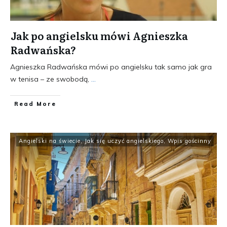
Jak po angielsku mówi Agnieszka
Radwańska?
Agnieszka Radwańska mówi po angielsku tak samo jak gra
w tenisa – ze swobodą,
...
​Read More
Angielski na świecie
,
Jak się uczyć angielskiego
,
Wpis gościnny