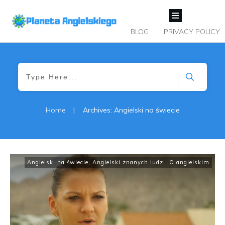
BLOG
PRIVACY POLICY
Home
|
Archives: Angielski na świecie
Angielski na świecie
,
Angielski znanych ludzi
,
O angielskim