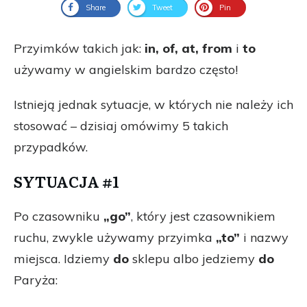
Share
Tweet
Pin
Przyimków takich jak:
in, of, at, from
i
to
używamy w angielskim bardzo często!
Istnieją jednak sytuacje, w których nie należy ich
stosować – dzisiaj omówimy 5 takich
przypadków.
SYTUACJA #1
Po czasowniku
„go”
, który jest czasownikiem
ruchu, zwykle używamy przyimka
„to”
i nazwy
miejsca. Idziemy
do
sklepu albo jedziemy
do
Paryża: