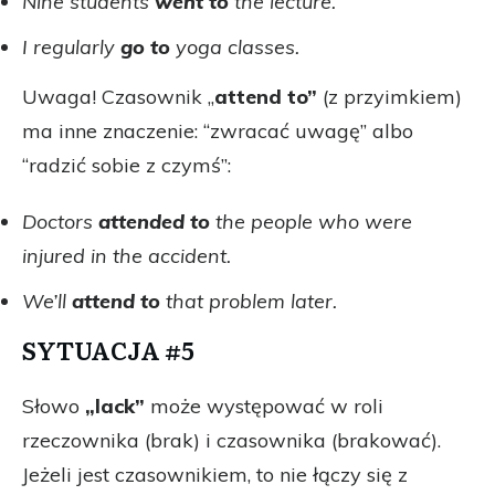
Nine students
went to
the lecture.
I regularly
go to
yoga classes.
Uwaga! Czasownik „
attend to”
(z przyimkiem)
ma inne znaczenie: “zwracać uwagę” albo
“radzić sobie z czymś”:
Doctors
attended to
the people who were
injured in the accident.
We’ll
attend to
that problem later.
SYTUACJA #5
Słowo
„lack”
może występować w roli
rzeczownika (brak) i czasownika (brakować).
Jeżeli jest czasownikiem, to nie łączy się z