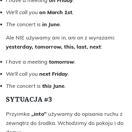
I have a meeting
on Friday
.
We’ll call you
on March 1st
.
The concert is
in June
.
Ale NIE używamy ani in, ani on z wyrazami:
yesterday, tomorrow, this, last, next
:
I have a meeting
tomorrow
.
We’ll call you
next Friday
.
The concert is
this June
.
SYTUACJA #3
Przyimka
„into”
używamy do opisania ruchu z
zewnątrz do środka. Wchodzimy do pokoju i do