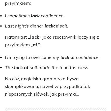
przyimkiem:
I sometimes
lack
confidence.
Last night’s dinner
lacked
salt.
Natomiast
„lack”
jako rzeczownik łączy się z
przyimkiem „
of”
:
I’m trying to overcome my
lack of
confidence.
The
lack of
salt made the food tasteless.
No cóż, angielska gramatyka bywa
skomplikowana, nawet w przypadku tak
niepozornych słówek, jak przyimki…