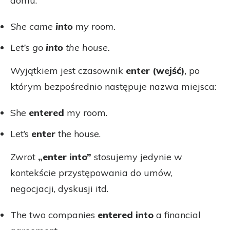
domu:
She came
into
my room.
Let’s go
into
the house.
Wyjątkiem jest czasownik
enter (wejść)
, po
którym bezpośrednio następuje nazwa miejsca:
She
entered
my room.
Let’s
enter
the house.
Zwrot
„enter into”
stosujemy jedynie w
kontekście przystępowania do umów,
negocjacji, dyskusji itd.
The two companies
entered into
a financial