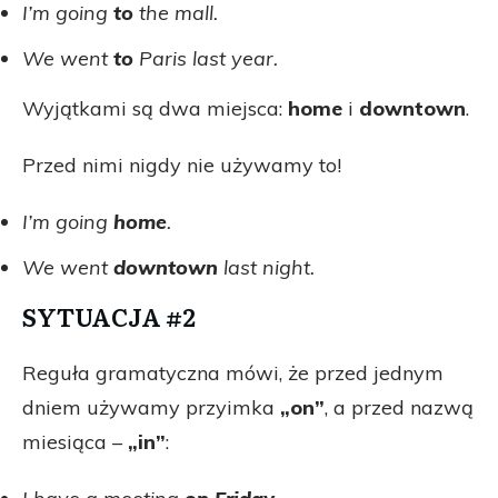
I’m going
to
the mall.
We went
to
Paris last year.
Wyjątkami są dwa miejsca:
home
i
downtown
.
Przed nimi nigdy nie używamy to!
I’m going
home
.
We went
downtown
last night.
SYTUACJA #2
Reguła gramatyczna mówi, że przed jednym
dniem używamy przyimka
„on”
, a przed nazwą
miesiąca –
„in”
: