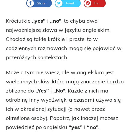
Share
Tweet
Pin
Króciutkie
„yes”
i
„no”
, to chyba dwa
najważniejsze słowa w języku angielskim.
Chociaż są takie krótkie i proste, to w
codziennych rozmowach mogą się pojawiać w
przeróżnych kontekstach.
Może o tym nie wiesz, ale w angielskim jest
wiele innych słów, które mają znaczenie bardzo
zbliżone do
„Yes”
i
„No”
. Każde z nich ma
odrobinę inny wydźwięk, a czasami używa się
ich w określonej sytuacji (a nawet przez
określone osoby). Popatrz, jak inaczej możesz
powiedzieć po angielsku
“yes”
i
“no”
.