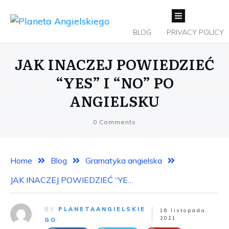
BLOG
PRIVACY POLICY
JAK INACZEJ POWIEDZIEĆ
“YES” I “NO” PO
ANGIELSKU
0
Comments
Home
Blog
Gramatyka angielska
JAK INACZEJ POWIEDZIEĆ “YES” I “NO” PO ANGIELSKU
BY
PLANETAANGIELSKIE
16 listopada,
2021
GO