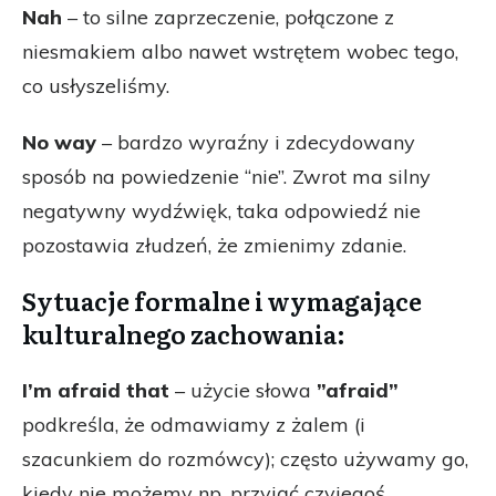
Nah
– to silne zaprzeczenie, połączone z
niesmakiem albo nawet wstrętem wobec tego,
co usłyszeliśmy.
No way
– bardzo wyraźny i zdecydowany
sposób na powiedzenie “nie”. Zwrot ma silny
negatywny wydźwięk, taka odpowiedź nie
pozostawia złudzeń, że zmienimy zdanie.
Sytuacje formalne i wymagające
kulturalnego zachowania:
I’m afraid that
– użycie słowa
”afraid”
podkreśla, że odmawiamy z żalem (i
szacunkiem do rozmówcy); często używamy go,
kiedy nie możemy np. przyjąć czyjegoś