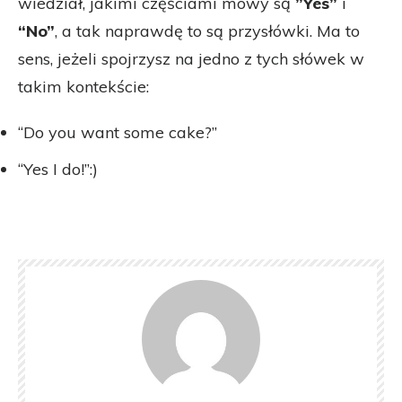
wiedział, jakimi częściami mowy są
”Yes”
i
“No”
, a tak naprawdę to są przysłówki. Ma to
sens, jeżeli spojrzysz na jedno z tych słówek w
takim kontekście:
“Do you want some cake?”
“Yes I do!”:)