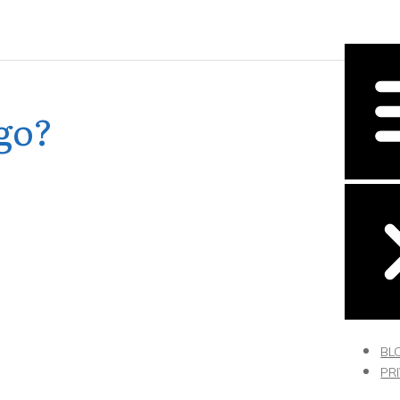
go?
BL
PR