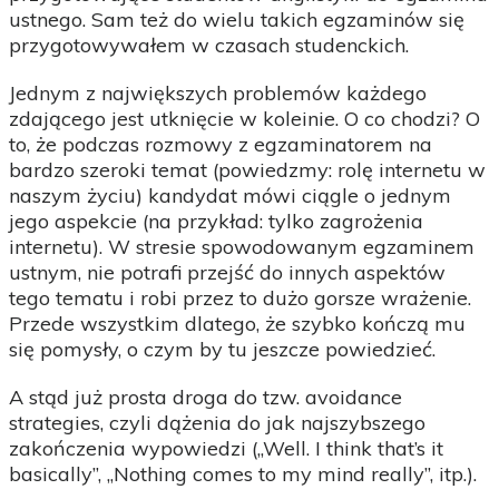
ustnego. Sam też do wielu takich egzaminów się
przygotowywałem w czasach studenckich.
Jednym z największych problemów każdego
zdającego jest utknięcie w koleinie. O co chodzi? O
to, że podczas rozmowy z egzaminatorem na
bardzo szeroki temat (powiedzmy: rolę internetu w
naszym życiu) kandydat mówi ciągle o jednym
jego aspekcie (na przykład: tylko zagrożenia
internetu). W stresie spowodowanym egzaminem
ustnym, nie potrafi przejść do innych aspektów
tego tematu i robi przez to dużo gorsze wrażenie.
Przede wszystkim dlatego, że szybko kończą mu
się pomysły, o czym by tu jeszcze powiedzieć.
A stąd już prosta droga do tzw. avoidance
strategies, czyli dążenia do jak najszybszego
zakończenia wypowiedzi („Well. I think that’s it
basically”, „Nothing comes to my mind really”, itp.).