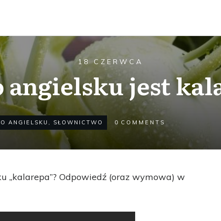
18 CZERWCA
 angielsku jest ka
PO ANGIELSKU
,
SŁOWNICTWO
0
COMMENTS
sku „kalarepa”? Odpowiedź (oraz wymowa) w