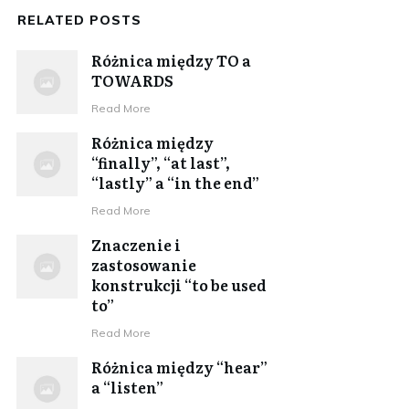
RELATED POSTS
Różnica między TO a
TOWARDS
​Read More
Różnica między
“finally”, “at last”,
“lastly” a “in the end”
​Read More
Znaczenie i
zastosowanie
konstrukcji “to be used
to”
​Read More
Różnica między “hear”
a “listen”