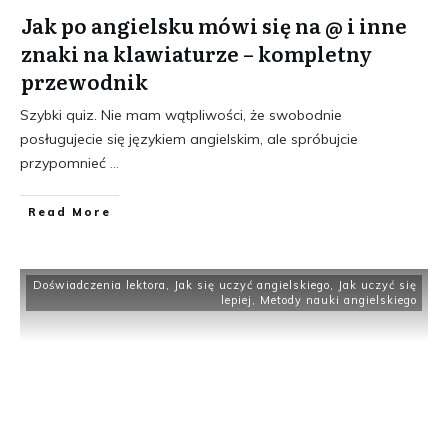
Jak po angielsku mówi się na @ i inne
znaki na klawiaturze – kompletny
przewodnik
Szybki quiz. Nie mam wątpliwości, że swobodnie
posługujecie się językiem angielskim, ale spróbujcie
przypomnieć
...
​Read More
Doświadczenia lektora
,
Jak się uczyć angielskiego
,
Jak uczyć się
lepiej
,
Metody nauki angielskiego