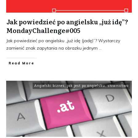
Jak powiedzieć po angielsku „już idę”?
MondayChallenge#005
Jak powiedzieć po angielsku „już idę (jadę)”? Wystarczy
zamienić znak zapytania na obrazku jednym
...
​Read More
Angielski biznes
,
jak jest po angielsku
,
słownictwo