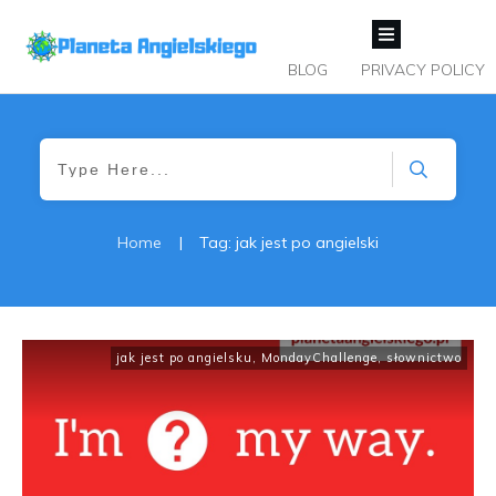
BLOG
PRIVACY POLICY
Home
|
Tag: jak jest po angielski
jak jest po angielsku
,
MondayChallenge
,
słownictwo