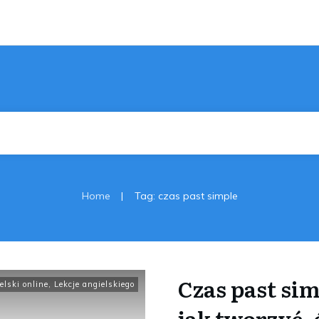
|
Home
Tag: czas past simple
Czas past sim
elski online
,
Lekcje angielskiego
jak tworzyć,