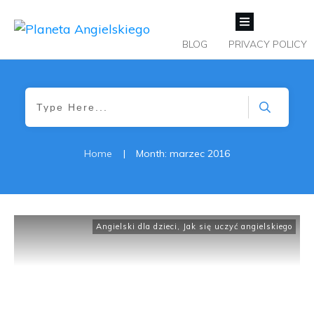
BLOG
PRIVACY POLICY
Home
|
Month: marzec 2016
Angielski dla dzieci
,
Jak się uczyć angielskiego