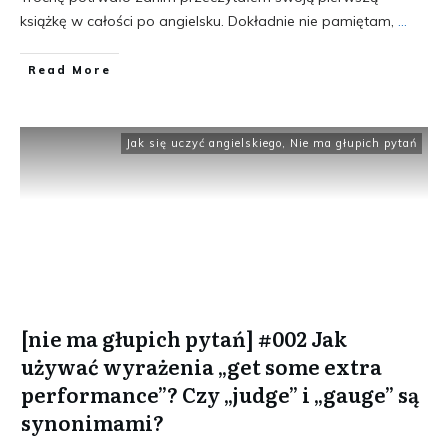
książkę w całości po angielsku. Dokładnie nie pamiętam,
...
​Read More
Jak się uczyć angielskiego
,
Nie ma głupich pytań
[nie ma głupich pytań] #002 Jak
używać wyrażenia „get some extra
performance”? Czy „judge” i „gauge” są
synonimami?