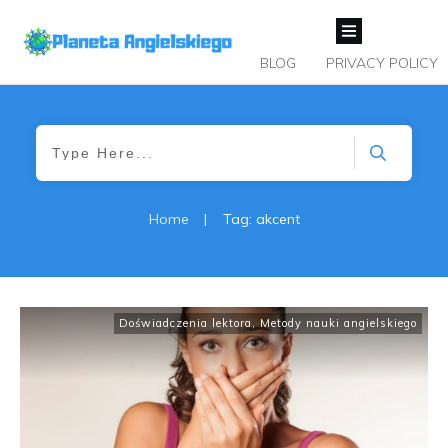
BLOG
PRIVACY POLICY
Home
|
Tag: akcent
Doświadczenia lektora
,
Metody nauki angielskiego