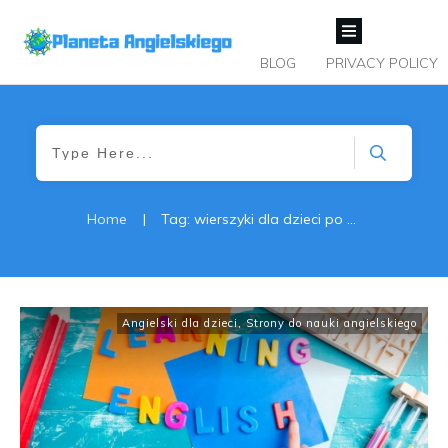
BLOG
PRIVACY POLICY
Home
|
Tag: wierszyki dla dzieci po angielsku
Angielski dla dzieci
,
Strony do nauki angielskiego