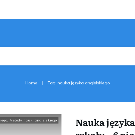
|
Home
Tag: nauka języka angielskiego
Nauka języka
iego
,
Metody nauki angielskiego
szkoły – 6 n