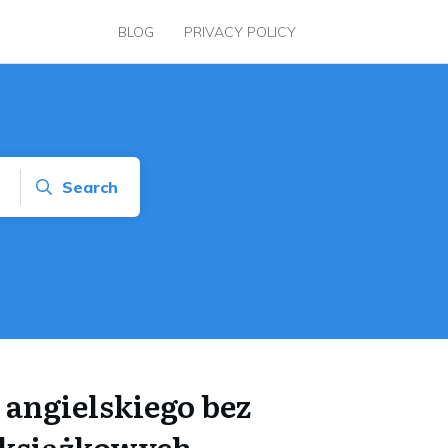
BLOG
PRIVACY POLICY
Search
 angielskiego bez
ieksiążkowych