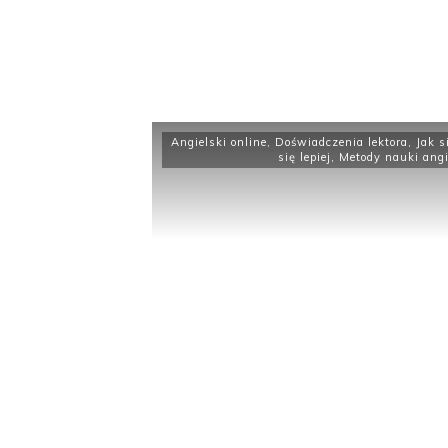
Angielski online
,
Doświadczenia lektora
,
Jak s
się lepiej
,
Metody nauki angi