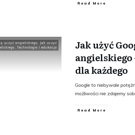
​Read More
Jak użyć Goo
ię uczyć angielskiego
,
Jak uczyć
elskiego
,
Technologia i edukacja
angielskiego 
dla każdego
Google to niebywale potężn
możliwości nie zdajemy sob
​Read More