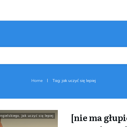
|
Home
Tag: jak uczyć się lepiej
[nie ma głup
angielskiego
,
Jak uczyć się lepiej