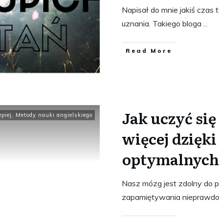
Napisał do mnie jakiś czas
uznania. Takiego bloga
...
​Read More
Jak uczyć się
epiej
,
Metody nauki angielskiego
więcej dzięk
optymalnych
Nasz mózg jest zdolny do 
zapamiętywania nieprawdopo