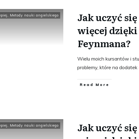
Jak uczyć się
epiej
,
Metody nauki angielskiego
więcej dzięki
Feynmana?
Wielu moich kursantów i s
problemy, które na dodatek
​Read More
Jak uczyć się 
epiej
,
Metody nauki angielskiego