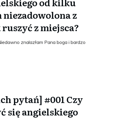
ielskiego od kilku
em niezadowolona z
 ruszyć z miejsca?
Niedawno znalazłam Pana boga i bardzo
ich pytań] #001 Czy
yć się angielskiego