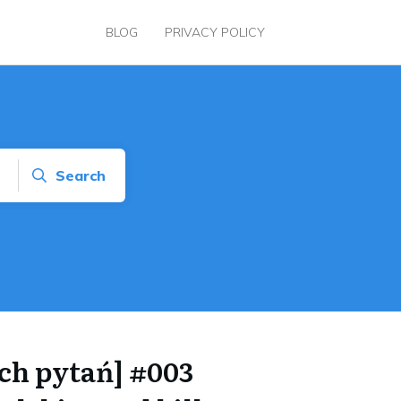
BLOG
PRIVACY POLICY
Search
ich pytań] #003