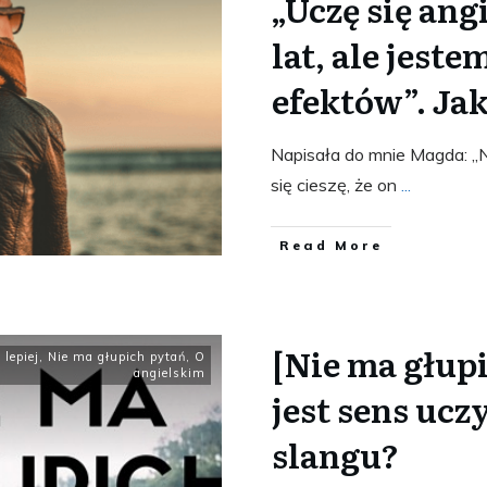
„Uczę się ang
lat, ale jest
efektów”. Jak
Napisała do mnie Magda: „
się cieszę, że on
...
​Read More
[Nie ma głup
 lepiej
,
Nie ma głupich pytań
,
O
angielskim
jest sens ucz
slangu?