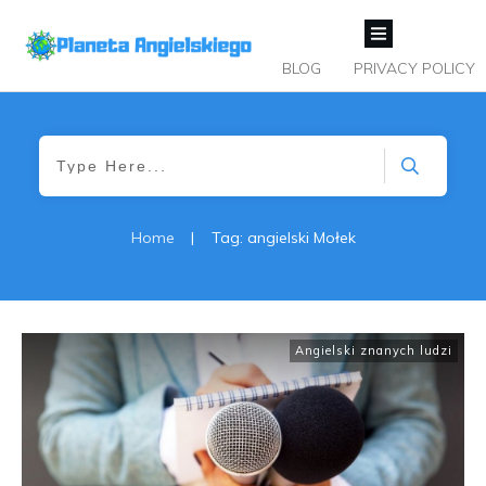
BLOG
PRIVACY POLICY
Home
|
Tag: angielski Mołek
Angielski znanych ludzi