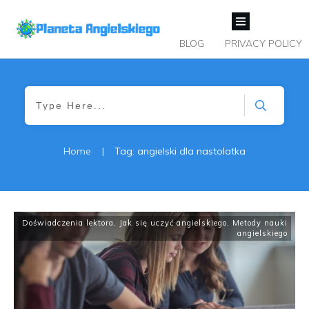
BLOG
PRIVACY POLICY
Home
|
Tag: angielski dla nastolatka
Doświadczenia lektora
,
Jak się uczyć angielskiego
,
Metody nauki
angielskiego