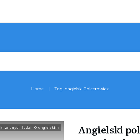
|
Home
Tag: angielski Balcerowicz
Angielski po
ski znanych ludzi
,
O angielskim