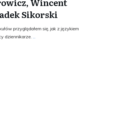
rowicz, Wincent
adek Sikorski
kułów przyglądałem się, jak z językiem
cy dziennikarze.
...