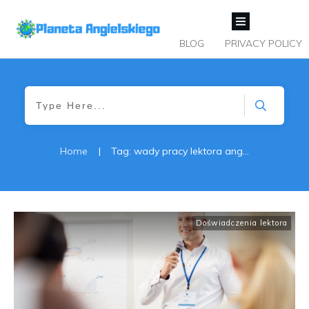
BLOG
PRIVACY POLICY
Home
|
Tag: wady pracy lektora angielskiego
Doświadczenia lektora