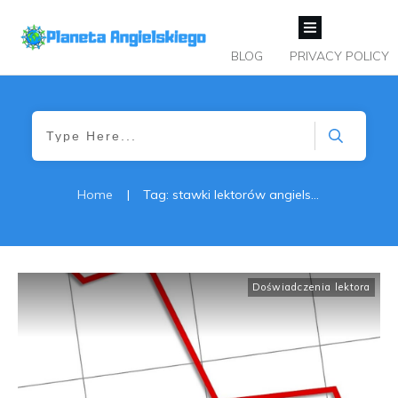
BLOG
PRIVACY POLICY
Home
|
Tag: stawki lektorów angielskiego
Doświadczenia lektora