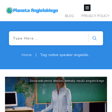
BLOG
PRIVACY POLICY
Home
|
Tag: native speaker angielskiego
Doświadczenia lektora
,
Metody nauki angielskiego