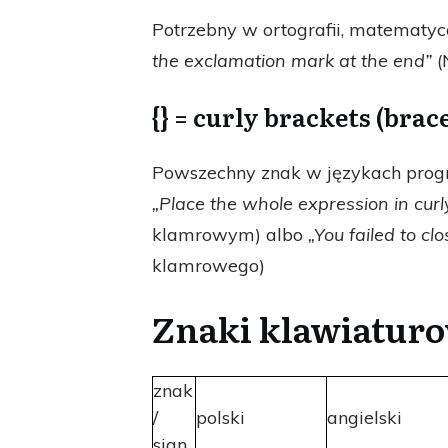
Potrzebny w ortografii, matematy
the exclamation mark at the end”
(
{} = curly brackets (brac
Powszechny znak w językach progr
„Place the whole expression in curl
klamrowym) albo
„You failed to cl
klamrowego)
Znaki klawiaturo
znak
/
polski
angielski
sign