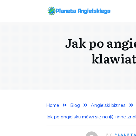
Jak po angi
klawia
Home
Blog
Angielski biznes
Jak po angielsku mówi się na @ i inne zn
BY
PLANET