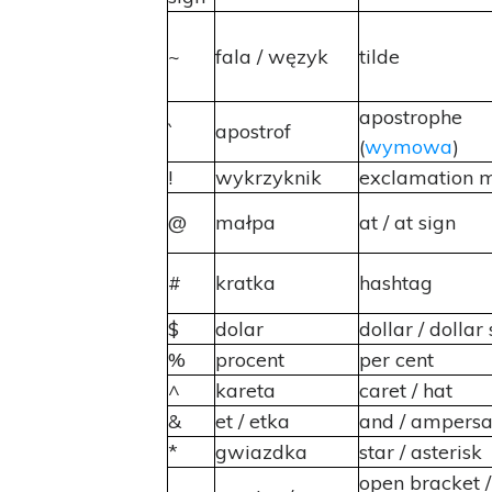
~
fala / węzyk
tilde
apostrophe
`
apostrof
(
wymowa
)
!
wykrzyknik
exclamation 
@
małpa
at / at sign
#
kratka
hashtag
$
dolar
dollar / dollar
%
procent
per cent
^
kareta
caret / hat
&
et / etka
and / ampers
*
gwiazdka
star / asterisk
open bracket /