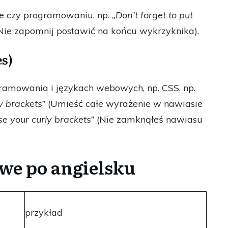
ce czy programowaniu, np.
„Don’t forget to put
Nie zapomnij postawić na końcu wykrzyknika).
es)
amowania i językach webowych, np. CSS, np.
y brackets”
(Umieść całe wyrażenie w nawiasie
ose your curly brackets”
(Nie zamknąłeś nawiasu
we po angielsku
przykład