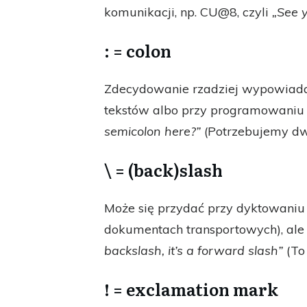
komunikacji, np. CU@8, czyli
„See y
: = colon
Zdecydowanie rzadziej wypowiadan
tekstów albo przy programowaniu 
semicolon here?”
(Potrzebujemy dw
\ = (back)slash
Może się przydać przy dyktowaniu
dokumentach transportowych), ale
backslash, it’s a forward slash”
(To 
! = exclamation mark