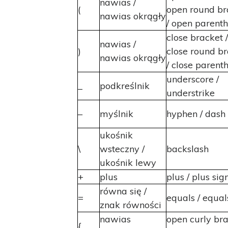
nawias /
(
open round br
nawias okrągły
/ open parenth
close bracket /
nawias /
)
close round b
nawias okrągły
/ close parenth
underscore /
_
podkreślnik
understrike
–
myślnik
hyphen / dash
ukośnik
\
wsteczny /
backslash
ukośnik lewy
+
plus
plus / plus sig
równa się /
=
equals / equal
znak równości
nawias
open curly bra
{