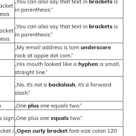
„You can also say that text in
brackets
is
acket
in parenthesis.”
esis
„You can also say that text in
brackets
is
racket
in parenthesis.”
esis
„My email address is tom
underscore
rock at apple dot com.”
„His mouth looked like a
hyphen
; a small,
straight line.”
„No, it’s not a
backslash
, it’s a forward
slash.”
n
„One
plus
one equals two.”
s sign
„One plus one
equals
two.”
cket /
„
Open curly bracket
font-size colon 120