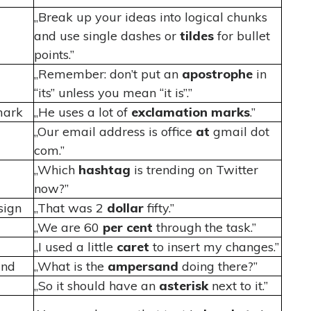
„Break up your ideas into logical chunks
and use single dashes or
tildes
for bullet
points.”
„Remember: don’t put an
apostrophe
in
“its” unless you mean “it is”.”
mark
„He uses a lot of
exclamation marks
.”
„Our email address is office
at
gmail dot
com.”
„Which
hashtag
is trending on Twitter
now?”
 sign
„That was 2
dollar
fifty.”
„We are 60
per cent
through the task.”
„I used a little
caret
to insert my changes.”
and
„What is the
ampersand
doing there?”
„So it should have an
asterisk
next to it.”