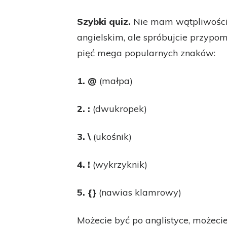
Szybki quiz.
Nie mam wątpliwości,
angielskim, ale spróbujcie przypom
pięć mega popularnych znaków:
1. @
(małpa)
2. :
(dwukropek)
3. \
(ukośnik)
4. !
(wykrzyknik)
5. {}
(nawias klamrowy)
Możecie być po anglistyce, możeci