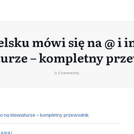
elsku mówi się na @ i i
turze – kompletny prz
0
Comments
aki na klawiaturze – kompletny przewodnik
AANGI