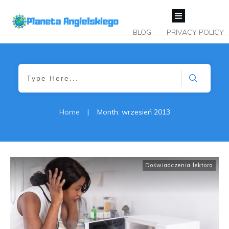
BLOG
PRIVACY POLICY
Home
|
Month: wrzesień 2013
Doświadczenia lektora